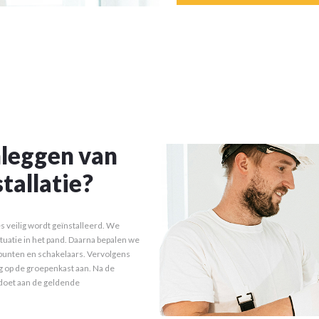
nleggen van
stallatie?
les veilig wordt geïnstalleerd. We
tuatie in het pand. Daarna bepalen we
tpunten en schakelaars. Vervolgens
ig op de groepenkast aan. Na de
oldoet aan de geldende