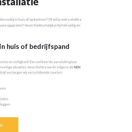
nstallatie
ie nodig in huis of op kantoor? Of wil je extra elektra
we apparaten? Axon Elektra helpt je bij het veilig en
in huis of bedrijfspand
ennis en veiligheid. Een verkeerde aansluiting kan
onveilige situaties. Axon Elektra werkt volgens de
NEN
edrijf verzorgen wij verschillende soorten
tsen
eiden
nleggen
OP