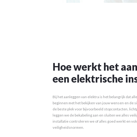
Hoe werkt het aa
een elektrische in
Bij het aanleggen van elektra is het belangrijk dat al
beginnen met het bekijken van jouw wensen en de si
de beste plek voor bijvoorbeeld stopcontacten, lich
leggen we de bekabeling aan en sluiten we alles veil
installatie controleren we of alles goed werkt en v
veiligheidsnormen.