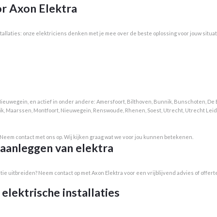
or Axon Elektra
allaties: onze elektriciens denken met je mee over de beste oplossing voor jouw situati
Nieuwegein, en actief in onder andere: Amersfoort, Bilthoven, Bunnik, Bunschoten, De 
ik, Maarssen, Montfoort, Nieuwegein, Renswoude, Rhenen, Soest, Utrecht, Utrecht Leid
? Neem contact met ons op. Wij kijken graag wat we voor jou kunnen betekenen.
 aanleggen van elektra
latie uitbreiden? Neem contact op met Axon Elektra voor een vrijblijvend advies of off
elektrische installaties