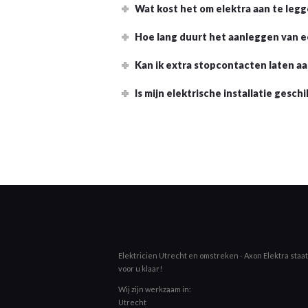
Wat kost het om elektra aan te leg
Hoe lang duurt het aanleggen van ee
Kan ik extra stopcontacten laten a
Is mijn elektrische installatie ges
Elektricien Utrecht en omstreken - Axon Elektra staat 
voor u klaar!
Wij zijn werkzaam in:
Utrecht