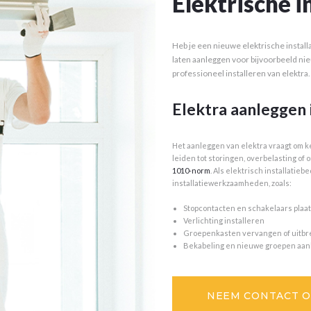
Elektrische i
Heb je een nieuwe elektrische installat
laten aanleggen voor bijvoorbeeld nieu
professioneel installeren van elektra.
Elektra aanleggen 
Het aanleggen van elektra vraagt om k
leiden tot storingen, overbelasting of 
1010-norm
. Als elektrisch installatieb
installatiewerkzaamheden, zoals:
Stopcontacten en schakelaars plaa
Verlichting installeren
Groepenkasten vervangen of uitbr
Bekabeling en nieuwe groepen aa
NEEM CONTACT 