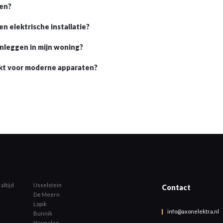
gen?
n elektrische installatie?
anleggen in mijn woning?
chikt voor moderne apparaten?
altijd
IJsselstein
Contact
De Meern
Lopik
info@axonelektra.nl
Bunnik
Harmelen