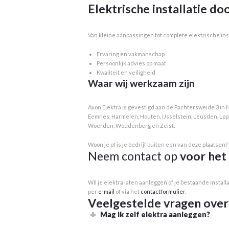
Elektrische installatie do
Van kleine aanpassingen tot complete elektrische inst
Ervaring en vakmanschap
Persoonlijk advies op maat
Kwaliteit en veiligheid
Waar wij werkzaam zijn
Axon Elektra is gevestigd aan de Pachtersweide 3 in 
Eemnes, Harmelen, Houten, IJsselstein, Leusden, Lop
Woerden, Woudenberg en Zeist.
Woon je of is je bedrijf buiten een van deze plaatsen
Neem contact op
voor het
Wil je elektra laten aanleggen of je bestaande instal
per
e-mail
of via het
contactformulier
.
Veelgestelde vragen over 
Mag ik zelf elektra aanleggen?