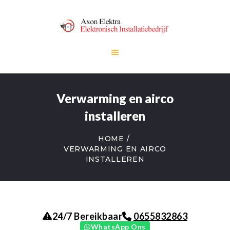
HOME
Verwarming en airco
DIENSTEN
OVER ONS
installeren
CONTACT
HOME
VERWARMING EN AIRCO
INSTALLEREN
0655832863
24/7 Bereikbaar
WhatsApp Ons