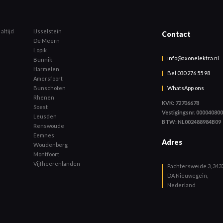
altijd
IJsselstein
Contact
De Meern
Lopik
info@axonelektra.nl
Bunnik
Harmelen
Bel 030 276 55 98
Amersfoort
WhatsApp ons
Bunschoten
Rhenen
KVK: 72706678
Soest
Vestigingsnr. 00004080
Leusden
BTW: NL002488984B09
Renswoude
Eemnes
Adres
Woudenberg
Montfoort
Vijfheerenlanden
Pachtersweide 3, 343
DA Nieuwegein,
Nederland