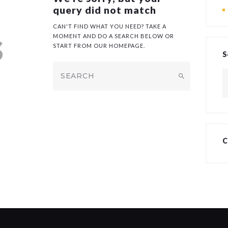
query did not match
s
CAN'T FIND WHAT YOU NEED? TAKE A
MOMENT AND DO A SEARCH BELOW OR
START FROM
OUR HOMEPAGE
.
S
Z
na
C