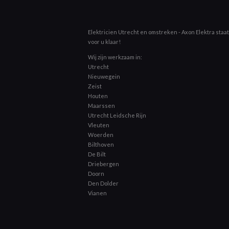
Elektricien Utrecht en omstreken - Axon Elektra staat 
voor u klaar!
Wij zijn werkzaam in:
Utrecht
Nieuwegein
Zeist
Houten
Maarssen
Utrecht Leidsche Rijn
Vleuten
Woerden
Bilthoven
De Bilt
Driebergen
Doorn
Den Dolder
Vianen