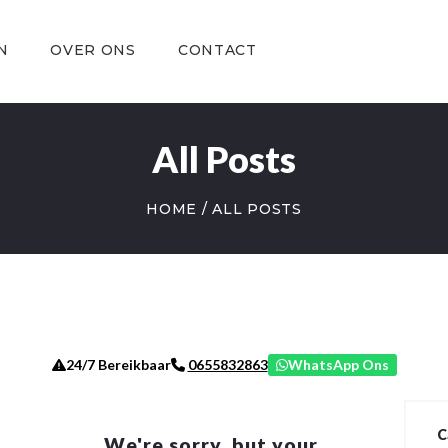
OVER ONS
CONTACT
N
OVER ONS
CONTACT
All Posts
HOME
ALL POSTS
24/7 Bereikbaar
WhatsApp Ons
0655832863
C
We're sorry, but your