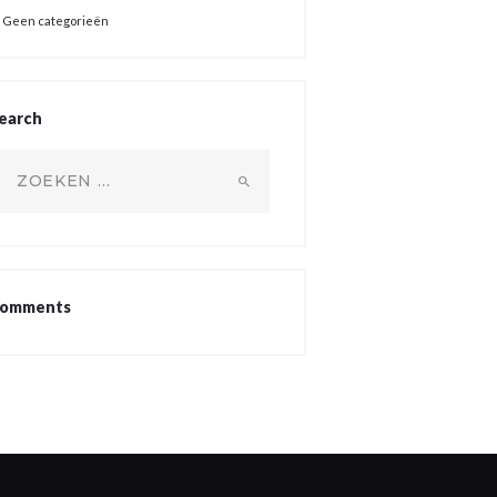
Geen categorieën
earch
oeken
ar:
omments