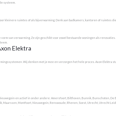
nde systeem.
oor kleinere ruimtes of als bijverwarming. Denk aan badkamers, kantoren of ruimtes d
 vorm van verwarming. Ze zijn geschikt voor zowel bestaande woningen als renovaties
steem.
Axon Elektra
armingssystemen. Wij denken met je mee en verzorgen het hele proces. Axon Elektra sta
Nieuwegein en actief in onder andere: Amersfoort, Bilthoven, Bunnik, Bunschoten, De B
ik, Maarssen, Montfoort, Nieuwegein, Renswoude, Rhenen, Soest, Utrecht, Utrecht Leid