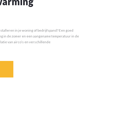
warming
nstalleren in je woning of bedrijfspand? Een goed
ng in de zomer en een aangename temperatuur in de
latie van airco’s en verschillende