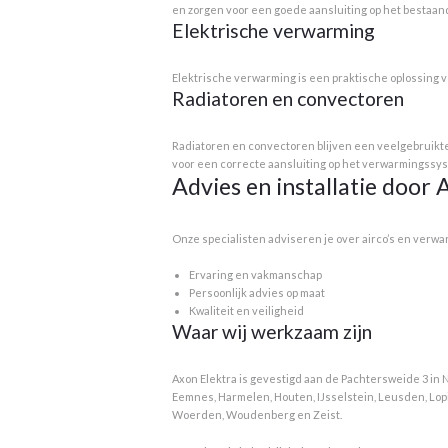
en zorgen voor een goede aansluiting op het bestaa
Elektrische verwarming
Elektrische verwarming is een praktische oplossing v
Radiatoren en convectoren
Radiatoren en convectoren blijven een veelgebruikte
voor een correcte aansluiting op het verwarmingssy
Advies en installatie door 
Onze specialisten adviseren je over airco’s en verw
Ervaring en vakmanschap
Persoonlijk advies op maat
Kwaliteit en veiligheid
Waar wij werkzaam zijn
Axon Elektra is gevestigd aan de Pachtersweide 3 in 
Eemnes, Harmelen, Houten, IJsselstein, Leusden, Lop
Woerden, Woudenberg en Zeist.