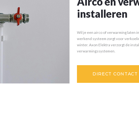
Airco en ver
installeren
Wil je een airco of verwarming laten i
werkend systeem zorgt voor verkoeli
winter. Axon Elektra verzorgt de instal
verwarmingssystemen.
DIRECT CONTACT