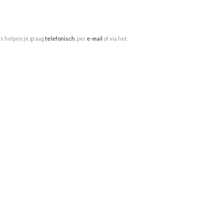
rs helpen je graag
telefonisch
, per
e-mail
of via het