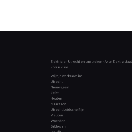
Elektricien Utrecht en omstreken - Axon Elektra staat 
voor u klaar!
Wij zijn werkzaam in:
Utrecht
Nieuwegein
Zeist
Houten
Maarssen
Utrecht Leidsche Rijn
Vleuten
Woerden
Bilthoven
De Bilt