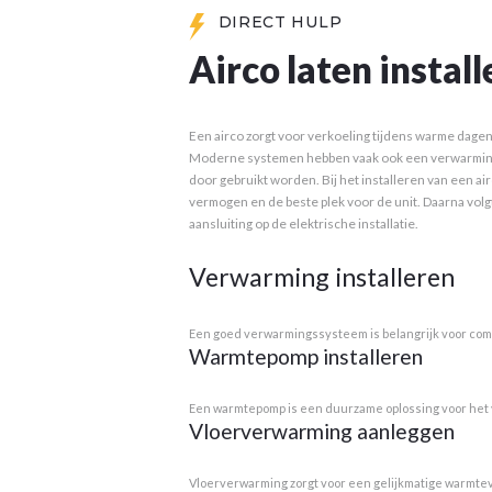
DIRECT HULP
Airco laten instal
Een airco zorgt voor verkoeling tijdens warme dagen
Moderne systemen hebben vaak ook een verwarmings
door gebruikt worden. Bij het installeren van een air
vermogen en de beste plek voor de unit. Daarna volgt 
aansluiting op de elektrische installatie.
Verwarming installeren
Een goed verwarmingssysteem is belangrijk voor comf
Warmtepomp installeren
Een warmtepomp is een duurzame oplossing voor het v
Vloerverwarming aanleggen
Vloerverwarming zorgt voor een gelijkmatige warmteve