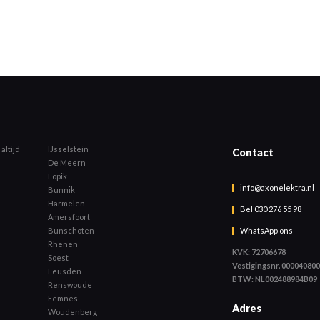
altijd
IJsselstein
Contact
De Meern
Lopik
info@axonelektra.nl
Bunnik
Harmelen
Bel 030 276 55 98
Amersfoort
WhatsApp ons
Bunschoten
Rhenen
KVK: 72706678
Soest
Vestigingsnr. 00004080
Leusden
BTW: NL002488984B09
Renswoude
Eemnes
Adres
Woudenberg