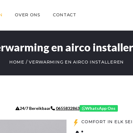
OVER ONS
CONTACT
N
OVER ONS
CONTACT
rwarming en airco installe
HOME
VERWARMING EN AIRCO INSTALLEREN
24/7 Bereikbaar
WhatsApp Ons
0655832863
COMFORT IN ELK SE