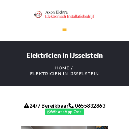
HOME
Elektricien in IJsselstein
DIENSTEN
OVER ONS
HOME
CONTACT
ELEKTRICIEN IN IJSSELSTEIN
0655832863
24/7 Bereikbaar
WhatsApp Ons