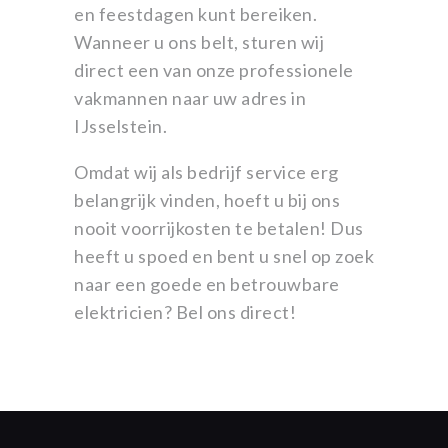
en feestdagen kunt bereiken.
Wanneer u ons belt, sturen wij
direct een van onze professionele
vakmannen naar uw adres in
IJsselstein.
Omdat wij als bedrijf service erg
belangrijk vinden, hoeft u bij ons
nooit voorrijkosten te betalen! Dus
heeft u spoed en bent u snel op zoek
naar een goede en betrouwbare
elektricien? Bel ons direct!