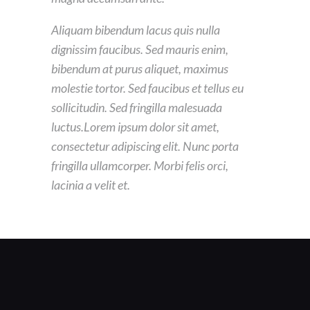
Aliquam bibendum lacus quis nulla
dignissim faucibus. Sed mauris enim,
bibendum at purus aliquet, maximus
molestie tortor. Sed faucibus et tellus eu
sollicitudin. Sed fringilla malesuada
luctus.Lorem ipsum dolor sit amet,
consectetur adipiscing elit. Nunc porta
fringilla ullamcorper. Morbi felis orci,
lacinia a velit et.