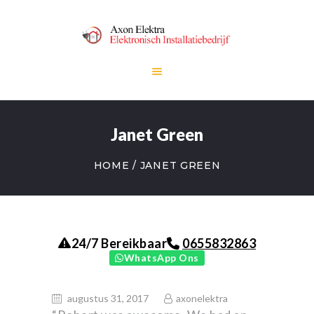
HOME
Janet Green
DIENSTEN
OVER ONS
HOME
JANET GREEN
CONTACT
0655832863
24/7 Bereikbaar
WhatsApp Ons
augustus 31, 2017
axonelektra