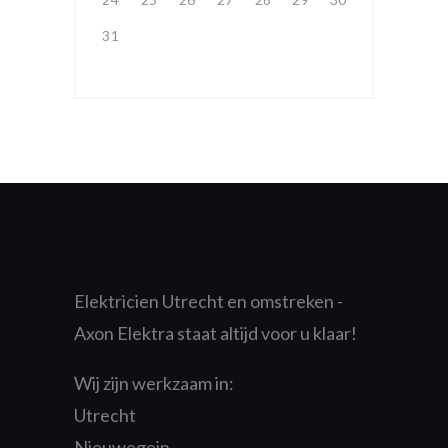
31
Elektricien Utrecht en omstreken -
Axon Elektra staat altijd voor u klaar!
Wij zijn werkzaam in:
Utrecht
Nieuwegein