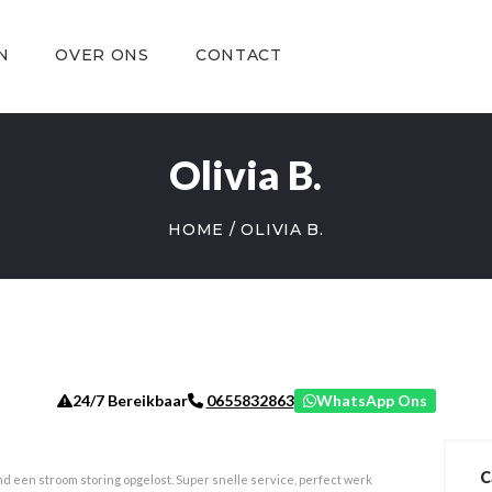
OVER ONS
CONTACT
N
OVER ONS
CONTACT
Olivia B.
HOME
OLIVIA B.
24/7 Bereikbaar
WhatsApp Ons
0655832863
C
ond een stroom storing opgelost. Super snelle service, perfect werk