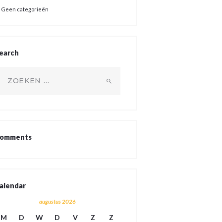
Geen categorieën
earch
oeken
ar:
omments
alendar
augustus 2026
M
D
W
D
V
Z
Z