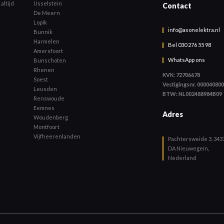
altijd
IJsselstein
Contact
De Meern
Lopik
info@axonelektra.nl
Bunnik
Harmelen
Bel 030 276 55 98
Amersfoort
WhatsApp ons
Bunschoten
Rhenen
KVK: 72706678
Soest
Vestigingsnr. 00004080
Leusden
BTW: NL002488984B09
Renswoude
Eemnes
Adres
Woudenberg
Montfoort
Vijfheerenlanden
Pachtersweide 3, 343
DA Nieuwegein,
Nederland