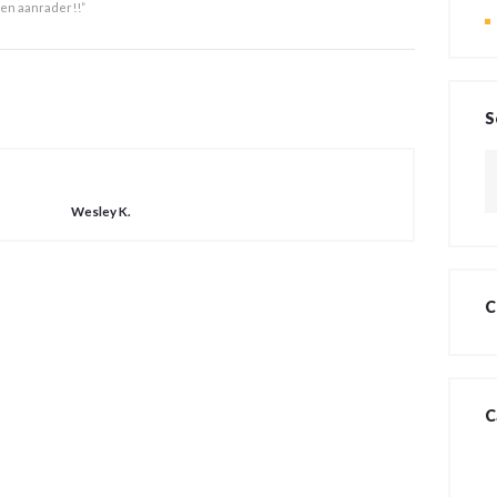
een aanrader!!”
S
Z
na
Wesley K.
C
C