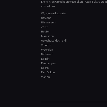
Elektricien Utrecht en omstreken - Axon Elektra staat 
voor u klaar!
Wij zijn werkzaam in:
Utrecht
Nieuwegein
Zeist
Houten
Maarssen
Utrecht Leidsche Rijn
Vleuten
Woerden
Bilthoven
De Bilt
Driebergen
Doorn
Den Dolder
Vianen