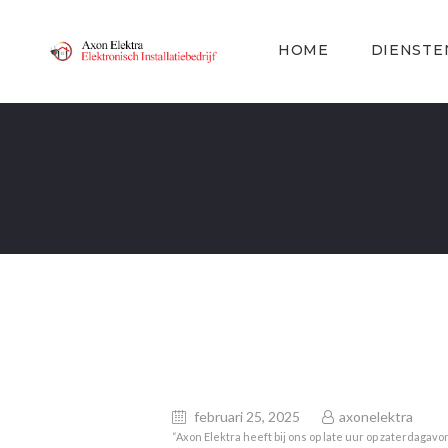
HOME
DIENSTE
februari 25, 2025
axonelektra
“Axon Elektra heeft bij ons op late uur op zaterdagav