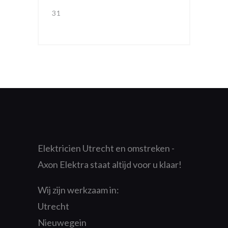
31
Elektricien Utrecht en omstreken -
Axon Elektra staat altijd voor u klaar!
Wij zijn werkzaam in:
Utrecht
Nieuwegein