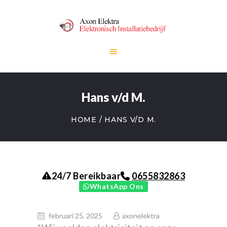
HOME
Hans v/d M.
DIENSTEN
OVER ONS
HOME
HANS V/D M.
CONTACT
0655832863
24/7 Bereikbaar
WhatsApp Ons
februari 25, 2025
axonelektra