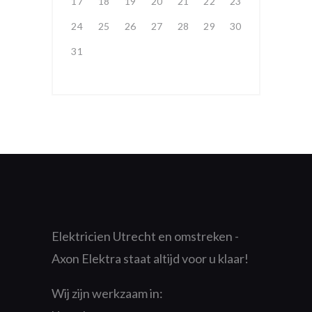
17
18
19
20
21
22
23
24
25
26
27
28
29
30
31
Elektricien Utrecht en omstreken -
Axon Elektra staat altijd voor u klaar!
Wij zijn werkzaam in: