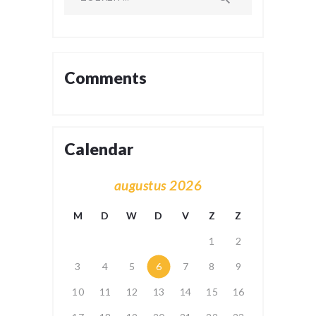
naar:
Comments
Calendar
augustus 2026
M
D
W
D
V
Z
Z
1
2
3
4
5
6
7
8
9
10
11
12
13
14
15
16