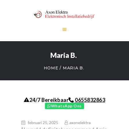
HOME
Maria B.
DIENSTEN
OVER ONS
HOME
MARIA B.
CONTACT
0655832863
24/7 Bereikbaar
WhatsApp Ons
februari 25, 2025
axonelektra